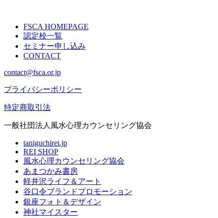
FSCA HOMEPAGE
認定校一覧
セミナー申し込み
CONTACT
contact@fsca.or.jp
プライバシーポリシー
特定商取引法
一般社団法人風水心理カウンセリング協会
taniguchirei.jp
REI SHOP
風水心理カウンセリング協会
あまつかみ書房
軽井沢ライフ＆アート
谷口令ブランドプロモーション
銀座フォト＆デザイン
神社マイスター