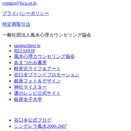
contact@fsca.or.jp
プライバシーポリシー
特定商取引法
一般社団法人風水心理カウンセリング協会
taniguchirei.jp
REI SHOP
風水心理カウンセリング協会
あまつかみ書房
軽井沢ライフ＆アート
谷口令ブランドプロモーション
銀座フォト＆デザイン
神社マイスター
運のレシピ公式サイト
銀座女子大学
谷口令公式ブログ
シンデレラ風水2006-2007