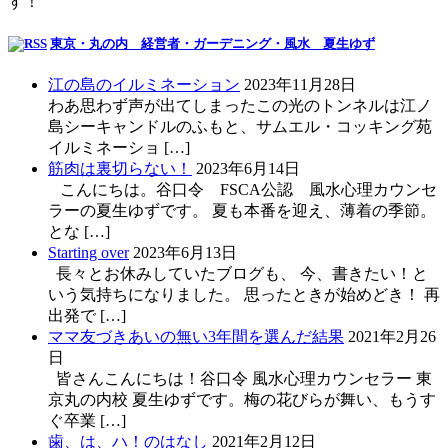
す！
東京・丸の内 経営者・ガーデニング・風水 夏生ゆず
江の島のイルミネーション
2023年11月28日
わあ思わず声が出てしまったこの光のトンネルは江ノ
島シーキャンドルのふもと、サムエル・コッキング苑
イルミネーショ […]
筋肉は裏切らない！
2023年6月14日
こんにちは。谷口令 FSCA公認 風水心理カウンセ
ラーの夏生ゆずです。 夏も本番を迎え、薄着の季節。
とな […]
Starting over
2023年6月13日
長々とお休みしていたブログも、 今、書きたい！と
いう気持ちになりました。 思ったときが始めどき！ 再
出発で […]
ママ友づきあいの無い3年間を選んだ結果
2021年2月26
日
皆さんこんにちは！谷口令 風水心理カウンセラー 東
京丸の内校 夏生ゆずです。梅の花びらが舞い、もうす
ぐ卒業 […]
歯、は、ハ！のはなし
2021年2月12日