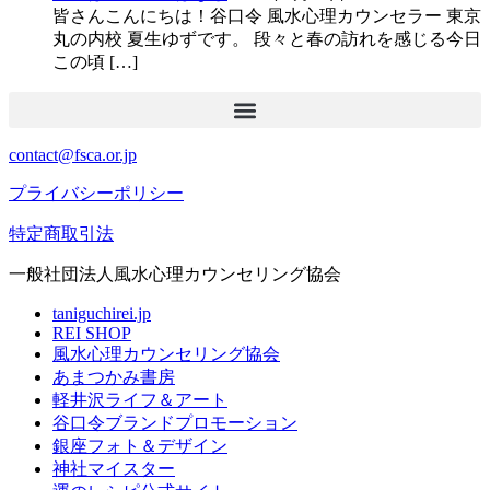
皆さんこんにちは！谷口令 風水心理カウンセラー 東京
丸の内校 夏生ゆずです。 段々と春の訪れを感じる今日
この頃 […]
contact@fsca.or.jp
プライバシーポリシー
特定商取引法
一般社団法人風水心理カウンセリング協会
taniguchirei.jp
REI SHOP
風水心理カウンセリング協会
あまつかみ書房
軽井沢ライフ＆アート
谷口令ブランドプロモーション
銀座フォト＆デザイン
神社マイスター