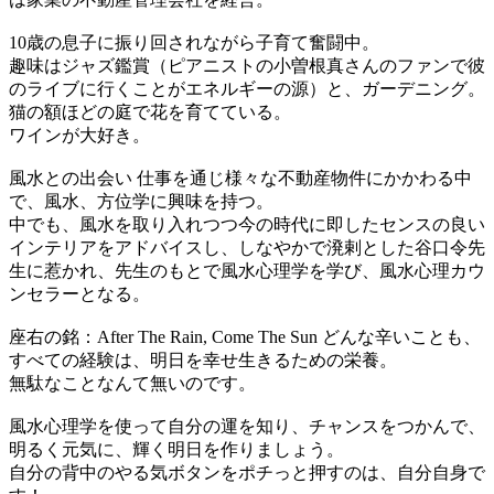
10歳の息子に振り回されながら子育て奮闘中。
趣味はジャズ鑑賞（ピアニストの小曽根真さんのファンで彼
のライブに行くことがエネルギーの源）と、ガーデニング。
猫の額ほどの庭で花を育てている。
ワインが大好き。
風水との出会い 仕事を通じ様々な不動産物件にかかわる中
で、風水、方位学に興味を持つ。
中でも、風水を取り入れつつ今の時代に即したセンスの良い
インテリアをアドバイスし、しなやかで溌剌とした谷口令先
生に惹かれ、先生のもとで風水心理学を学び、風水心理カウ
ンセラーとなる。
座右の銘：After The Rain, Come The Sun どんな辛いことも、
すべての経験は、明日を幸せ生きるための栄養。
無駄なことなんて無いのです。
風水心理学を使って自分の運を知り、チャンスをつかんで、
明るく元気に、輝く明日を作りましょう。
自分の背中のやる気ボタンをポチっと押すのは、自分自身で